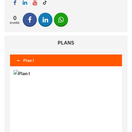
0
SHARE
PLANS
Plan I