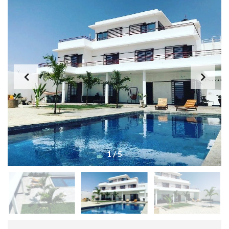
1
/
5