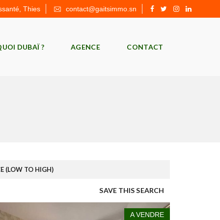
ssanté, Thies
contact@gaitsimmo.sn
UOI DUBAÏ ?
AGENCE
CONTACT
CE (LOW TO HIGH)
SAVE THIS SEARCH
A VENDRE