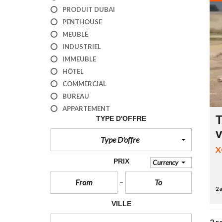
O
U
PRODUIT DUBAI
E
PENTHOUSE
R
MEUBLÉ
INDUSTRIEL
V
I
IMMEUBLE
L
HÔTEL
L
A
COMMERCIAL
S
BUREAU
À
L
APPARTEMENT
O
T
TYPE D'OFFRE
U
E
v
R
Type D'offre
X
I
PRIX
Currency
M
M
E
2 
U
B
VILLE
L
E
2 r