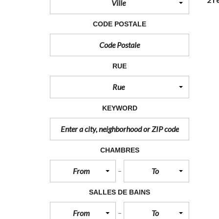
Ville
À
L
O
CODE POSTALE
U
E
R
B
RUE
U
R
Rue
E
A
U
KEYWORD
X
À
L
O
U
CHAMBRES
E
R
From
To
H
Ô
SALLES DE BAINS
T
E
From
To
L