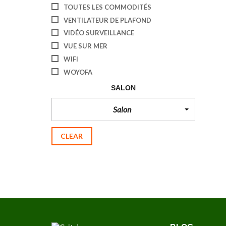
TOUTES LES COMMODITÉS
D
U
VENTILATEUR DE PLAFOND
S
T
VIDÉO SURVEILLANCE
R
VUE SUR MER
I
E
WIFI
L
WOYOFA
À
L
SALON
O
U
E
Salon
R
CLEAR
M
E
U
B
L
É
E
À
L
O
U