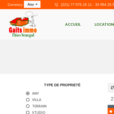
Any
Currency
(221) 77 575 15 11 - 33 954 25 
ACCUEIL
LOCATIO
A
P
P
A
R
T
E
TYPE DE PROPRIETÉ
M
E
ANY
N
T
VILLA
S
À
TERRAIN
L
STUDIO