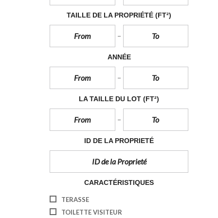
À
L
TAILLE DE LA PROPRIÉTÉ
(FT²)
O
U
E
R
ANNÉE
C
O
M
M
E
LA TAILLE DU LOT
(FT²)
R
C
I
A
L
ID DE LA PROPRIETÉ
À
L
O
U
E
CARACTÉRISTIQUES
R
TERASSE
I
TOILETTE VISITEUR
N