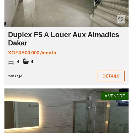
Duplex F5 A Louer Aux Almadies
Dakar
XOF3.500.000 /month
4
4
DETAILS
2 ans ago
A VENDRE