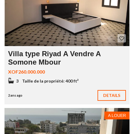
Villa type Riyad A Vendre A
Somone Mbour
XOF260.000.000
3
Taille de la propriété:
400 ft²
DETAILS
2 ans ago
A LOUER