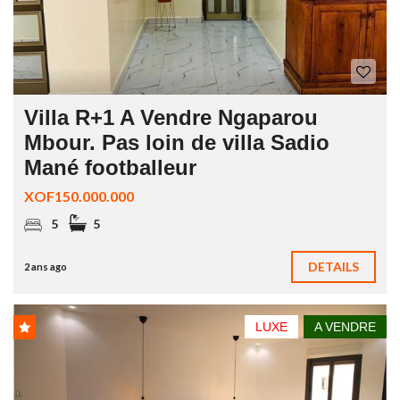
Villa R+1 A Vendre Ngaparou
Mbour. Pas loin de villa Sadio
Mané footballeur
XOF150.000.000
5
5
DETAILS
2 ans ago
LUXE
A VENDRE