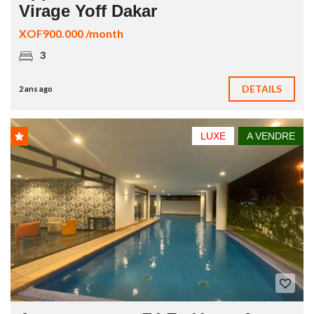
Virage Yoff Dakar
XOF900.000 /month
3
DETAILS
2 ans ago
LUXE
A VENDRE