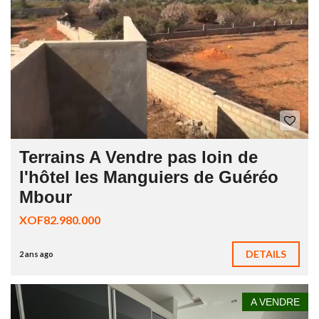
Terrains A Vendre pas loin de
l'hôtel les Manguiers de Guéréo
Mbour
XOF82.980.000
DETAILS
2 ans ago
A VENDRE