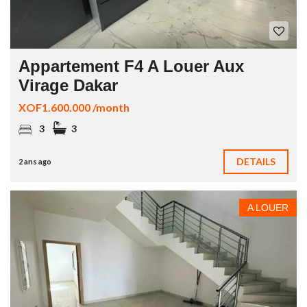
Appartement F4 A Louer Aux
Virage Dakar
XOF1.600.000 /month
3
3
DETAILS
2 ans ago
A LOUER