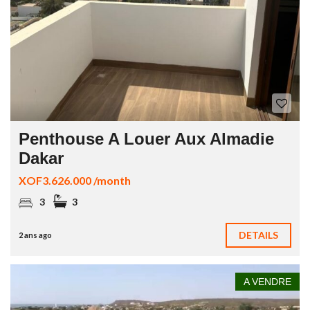
Penthouse A Louer Aux Almadie
Dakar
XOF3.626.000 /month
3
3
DETAILS
2 ans ago
A VENDRE