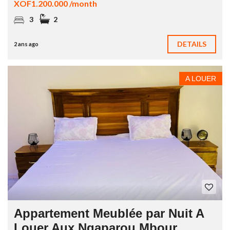
XOF1.200.000 /month
3
2
DETAILS
2 ans ago
A LOUER
Appartement Meublée par Nuit A
Louer Aux Ngaparou Mbour