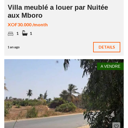
Villa meublé a louer par Nuitée
aux Mboro
XOF30.000 /month
1
1
DETAILS
1 an ago
A VENDRE