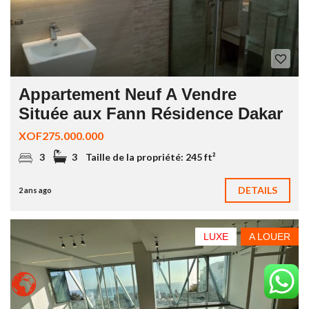
Appartement Neuf A Vendre
Située aux Fann Résidence Dakar
XOF275.000.000
3
3
Taille de la propriété:
245 ft²
DETAILS
2 ans ago
LUXE
A LOUER