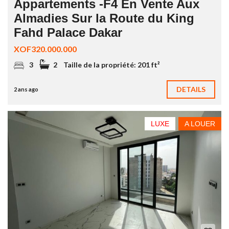
Appartements -F4 En Vente Aux
Almadies Sur la Route du King
Fahd Palace Dakar
XOF320.000.000
3
2
Taille de la propriété:
201 ft²
DETAILS
2 ans ago
LUXE
A LOUER