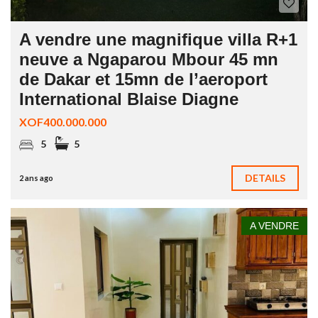
A vendre une magnifique villa R+1
neuve a Ngaparou Mbour 45 mn
de Dakar et 15mn de l’aeroport
International Blaise Diagne
XOF400.000.000
5
5
DETAILS
2 ans ago
A VENDRE