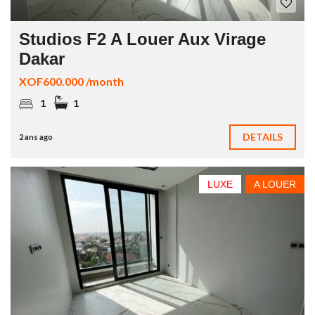
Studios F2 A Louer Aux Virage
Dakar
XOF600.000 /month
1
1
DETAILS
2 ans ago
LUXE
A LOUER