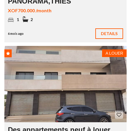
PANORAMA,THIÈS
XOF700.000 /month
1
2
DETAILS
6 mois ago
A LOUER
Des appartements neuf à louer