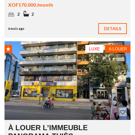
XOF170.000 /month
2
2
DETAILS
6 mois ago
LUXE
A LOUER
À LOUER L’IMMEUBLE