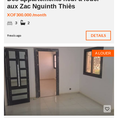
aux Zac Nguinth Thiès
XOF300.000 /month
3
2
DETAILS
9 mois ago
A LOUER