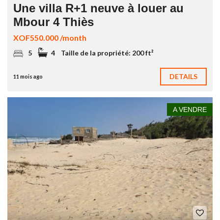
Une villa R+1 neuve à louer au
Mbour 4 Thiès
XOF550.000 /month
5
4
Taille de la propriété:
200 ft²
DETAILS
11 mois ago
A VENDRE