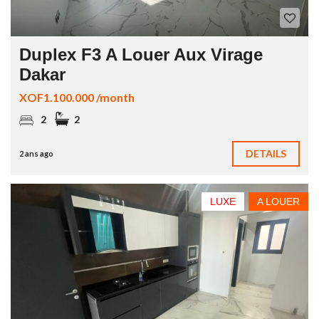
Duplex F3 A Louer Aux Virage
Dakar
XOF1.100.000 /month
2
2
DETAILS
2 ans ago
LUXE
A LOUER